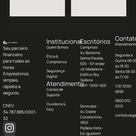
Contat
Institucional
Escritórios
Atendiment
Quem Somos
Campinas:
Seu parceiro
:
Av. Bailarina
financeiro
Segunda à
Ética &
Selma Parada,
para todas as
Quinta 08:0
Compliance
505 – 10º andar
às 18:00
horas.
Jd. Madalena -
Segurança
Sexta 08:00
Empréstimos
Edifício Sky
Digital
ás 17:00
simples,
Galleria
Atendimento
CEP: 13091-605
rápidos e
(19) 3500-
Canais de
6896
seguros.
Suporte
0800 970
Ouvidoria &
CNPJ:
Sorocaba:
0315
FAQ
34.787.885/0001-
Av. Gisele
contato@ga
Constantino,
32
1850
Pq Bela Vista -
Ed. Iguatemi